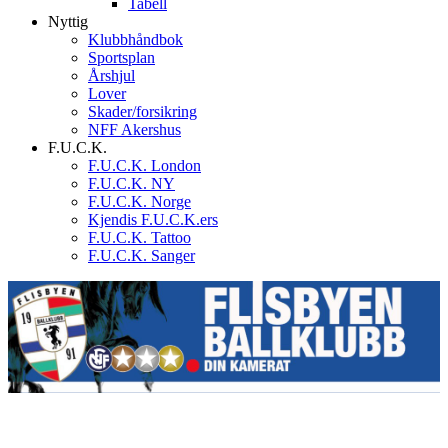
Tabell
Nyttig
Klubbhåndbok
Sportsplan
Årshjul
Lover
Skader/forsikring
NFF Akershus
F.U.C.K.
F.U.C.K. London
F.U.C.K. NY
F.U.C.K. Norge
Kjendis F.U.C.K.ers
F.U.C.K. Tattoo
F.U.C.K. Sanger