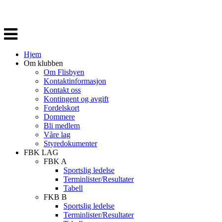
Veksle
navigasjon
Hjem
Om klubben
Om Flisbyen
Kontaktinformasjon
Kontakt oss
Kontingent og avgift
Fordelskort
Dommere
Bli medlem
Våre lag
Styredokumenter
FBK LAG
FBK A
Sportslig ledelse
Terminlister/Resultater
Tabell
FKB B
Sportslig ledelse
Terminlister/Resultater