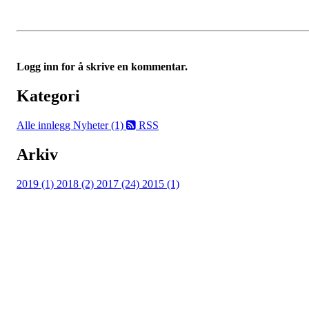
Logg inn for å skrive en kommentar.
Kategori
Alle innlegg
Nyheter (1)
RSS
Arkiv
2019 (1)
2018 (2)
2017 (24)
2015 (1)
Flisbyen Ballklubb
PB 258, 2001 LILLESTRØM
E-post: flisbyen@flisbyenbk.com