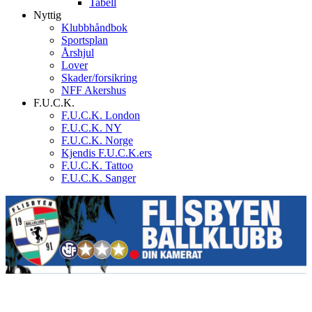
Tabell
Nyttig
Klubbhåndbok
Sportsplan
Årshjul
Lover
Skader/forsikring
NFF Akershus
F.U.C.K.
F.U.C.K. London
F.U.C.K. NY
F.U.C.K. Norge
Kjendis F.U.C.K.ers
F.U.C.K. Tattoo
F.U.C.K. Sanger