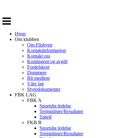
Veksle
navigasjon
Hjem
Om klubben
Om Flisbyen
Kontaktinformasjon
Kontakt oss
Kontingent og avgift
Fordelskort
Dommere
Bli medlem
Våre lag
Styredokumenter
FBK LAG
FBK A
Sportslig ledelse
Terminlister/Resultater
Tabell
FKB B
Sportslig ledelse
Terminlister/Resultater