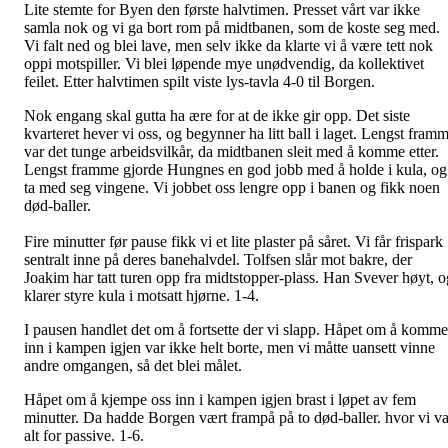
Lite stemte for Byen den første halvtimen. Presset vårt var ikke
samla nok og vi ga bort rom på midtbanen, som de koste seg med.
Vi falt ned og blei lave, men selv ikke da klarte vi å være tett nok
oppi motspiller. Vi blei løpende mye unødvendig, da kollektivet
feilet. Etter halvtimen spilt viste lys-tavla 4-0 til Borgen.
Nok engang skal gutta ha ære for at de ikke gir opp. Det siste
kvarteret hever vi oss, og begynner ha litt ball i laget. Lengst fram
var det tunge arbeidsvilkår, da midtbanen sleit med å komme etter.
Lengst framme gjorde Hungnes en god jobb med å holde i kula, og
ta med seg vingene. Vi jobbet oss lengre opp i banen og fikk noen
død-baller.
Fire minutter før pause fikk vi et lite plaster på såret. Vi får frispark
sentralt inne på deres banehalvdel. Tolfsen slår mot bakre, der
Joakim har tatt turen opp fra midtstopper-plass. Han Svever høyt, o
klarer styre kula i motsatt hjørne. 1-4.
I pausen handlet det om å fortsette der vi slapp. Håpet om å komme
inn i kampen igjen var ikke helt borte, men vi måtte uansett vinne
andre omgangen, så det blei målet.
Håpet om å kjempe oss inn i kampen igjen brast i løpet av fem
minutter. Da hadde Borgen vært frampå på to død-baller. hvor vi va
alt for passive. 1-6.