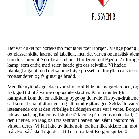
Det var duket for bortekamp mot tabelltoer Borgen. Mange poeng
og plasser skilte lagene på tabellen, men det var en optimistisk gjen
som tok turen til Nordkisa stadion. Thrilleren mot Bjerke 2 i forrige
kamp, som endte med seier, hadde gitt oss selvtillit. Vi hadde
planlagt å gå ut med det samme høye presset i et forsøk på å stresse
motstanderen og få gunstige brudd.
Med lite nytt på agendaen var vi rekordtidlig ute av garderoben, og
fikk god tid til å varme opp gamle skrotter. Kun minutter før
kampstart kom det en skikkelig byge og de hvite Flisbyen-draktene
satt som klistra til øl-mager, og litt mindre øl-mager. Søkkvåte var v
intetanende om at den virkelige kalddusjen ennå var i vente. Borge
tok avspark, og før en hvit skulle få kjenne på dagens matchball, lå
den i nettet. En lang ball fra sentralt i banen blei slått i bakrom på
vingen deres. Vi falt ikke av tidlig nok, og han fikk skjære inn mot
mål. For så å slå 45 grader ut til en umarkert Borgen-spiller. 0-1.