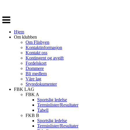
Veksle
navigasjon
Hjem
Om klubben
Om Flisbyen
Kontaktinformasjon
Kontakt oss
Kontingent og avgift
Fordelskort
Dommere
Bli medlem
Våre lag
Styredokumenter
FBK LAG
FBK A
Sportslig ledelse
Terminlister/Resultater
Tabell
FKB B
Sportslig ledelse
Terminlister/Resultater