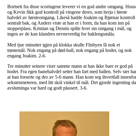
Bortsett fra disse scoringene leverer vi en god andre omgang. Huus
og Kevin fikk god kontroll på vingene deres, som herja i første
halvdel av førsteomgang. Likeså hadde Joakim og Bjørnar kontroll
sentralt bak, og Anders viste at han er i form, da han kom inn på
stopperplass. Kristian og Dennis spilte hver sin omgang i mål, og
ingen av de kan klandres nevneverdig for baklengsmåla.
Med tjue minutter igjen på klokka skulle Flisbyen få nok et
trøstemål. Nok engang på død-ball, nok engang på hodet, og nok
engang Joakim. 2-6.
Tre minutter seinere viser samme mann at han ikke bare er god på
hodet. Fra egen banehalvdel setter han fart med ballen. Selv sier ha
at han forserte og dro av 5-6 mann. Han kom seg ihvertfall innenfo
sekstenmeteren, med litt skrå vinkel til mål. Det gjorde ingenting da
avslutninga var hard og godt plassert. 3-6.