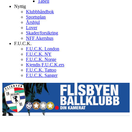
Tabell
Nyttig
Klubbhåndbok
Sportsplan
Årshjul
Lover
Skader/forsikring
NFF Akershus
F.U.C.K.
F.U.C.K. London
F.U.C.K. NY
F.U.C.K. Norge
Kjendis F.U.C.K.ers
F.U.C.K. Tattoo
F.U.C.K. Sanger