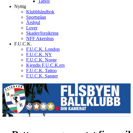
Tabell
Nyttig
Klubbhåndbok
Sportsplan
Årshjul
Lover
Skader/forsikring
NFF Akershus
F.U.C.K.
F.U.C.K. London
F.U.C.K. NY
F.U.C.K. Norge
Kjendis F.U.C.K.ers
F.U.C.K. Tattoo
F.U.C.K. Sanger