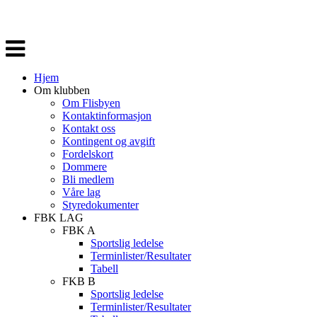
Veksle
navigasjon
Hjem
Om klubben
Om Flisbyen
Kontaktinformasjon
Kontakt oss
Kontingent og avgift
Fordelskort
Dommere
Bli medlem
Våre lag
Styredokumenter
FBK LAG
FBK A
Sportslig ledelse
Terminlister/Resultater
Tabell
FKB B
Sportslig ledelse
Terminlister/Resultater