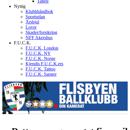
Tabell
Nyttig
Klubbhåndbok
Sportsplan
Årshjul
Lover
Skader/forsikring
NFF Akershus
F.U.C.K.
F.U.C.K. London
F.U.C.K. NY
F.U.C.K. Norge
Kjendis F.U.C.K.ers
F.U.C.K. Tattoo
F.U.C.K. Sanger