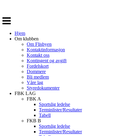
Veksle
navigasjon
Hjem
Om klubben
Om Flisbyen
Kontaktinformasjon
Kontakt oss
Kontingent og avgift
Fordelskort
Dommere
Bli medlem
Våre lag
Styredokumenter
FBK LAG
FBK A
Sportslig ledelse
Terminlister/Resultater
Tabell
FKB B
Sportslig ledelse
Terminlister/Resultater