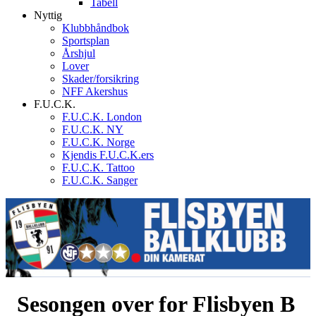
Tabell
Nyttig
Klubbhåndbok
Sportsplan
Årshjul
Lover
Skader/forsikring
NFF Akershus
F.U.C.K.
F.U.C.K. London
F.U.C.K. NY
F.U.C.K. Norge
Kjendis F.U.C.K.ers
F.U.C.K. Tattoo
F.U.C.K. Sanger
Sesongen over for Flisbyen B