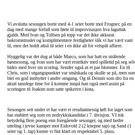
Vi avslutta sesongen borte med 4-1 seier borte mot Frogner, på en
dag med mange forfall som førte til improvisasjon hva laguttak
gjaldt. Med Ivan og Tolfsen på topp var det ikke akkurat
bakromstrusler og komplimentære ferdigheter slik vi har vært vant
til, men det holdt altså til seier i en ikke alt for velspilt affære.
Hyggelig var det dog at både Marco, som har hatt en strålende
høstsesong, og Ivan som har vært restriktiv med spilletid på seg sel
bidro med hver sin scoring. Sender også ut et par blomster. En til
Chris, som i utgangspunktet var småskada og skulle se på, men so
blei en god innbytter i andre omgang. Og til Dennis som dro fra en
akutt tannlege time for å komme innpå han også med assist på
scoringen til Joakim som satte spikeren i kista.
Sesongen sett under et har vært et resultatmessig løft for laget som
har etablert seg som en nedrykkskandidat i 7. divisjon. VI tok
betydelig flere poeng enn foregående sesonger, og med bedre
utteling i jevne kamper mot Eidsvold 2 (2 knepne tap) og Sand (1
seier og 1. tap) kunne vi fint klart en respektabel 5. plass.