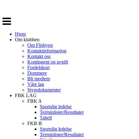
Veksle
navigasjon
Hjem
Om klubben
Om Flisbyen
Kontaktinformasjon
Kontakt oss
Kontingent og avgift
Fordelskort
Dommere
Bli medlem
Våre lag
Styredokumenter
FBK LAG
FBK A
Sportslig ledelse
Terminlister/Resultater
Tabell
FKB B
Sportslig ledelse
Terminlister/Resultater