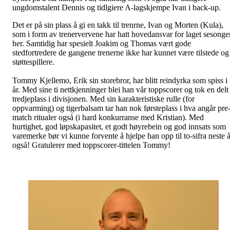
ungdomstalent Dennis og tidlgiere A-lagskjempe Ivan i back-up.
Det er på sin plass å gi en takk til trenrne, Ivan og Morten (Kula),
som i form av trenervervene har hatt hovedansvar for laget sesonge
her. Samtidig har spesielt Joakim og Thomas vært gode
stedfortredere de gangene trenerne ikke har kunnet være tilstede og
støttespillere.
Tommy Kjellemo, Erik sin storebror, har blitt reindyrka som spiss i
år. Med sine ti nettkjenninger blei han vår toppscorer og tok en delt
tredjeplass i divisjonen. Med sin karakteristiske rulle (for
oppvarming) og tigerbalsam tar han nok førsteplass i hva angår pre
match ritualer også (i hard konkurranse med Kristian). Med
hurtighet, god løpskapasitet, et godt høyrebein og god innsats som
varemerke bør vi kunne forvente å hjelpe han opp til to-sifra neste å
også! Gratulerer med toppscorer-tittelen Tommy!