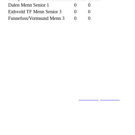
Dalen Menn Senior 1
0
0
Eidsvold TF Menn Senior 3
0
0
Funnefoss/Vormsund Menn 3
0
0
Flisbyen Ballklubb
PB 258, 2001 LILLESTRØM
E-post: flisbyen@flisbyenbk.com
© 2016
www.flisbyenbk.com
All Rig