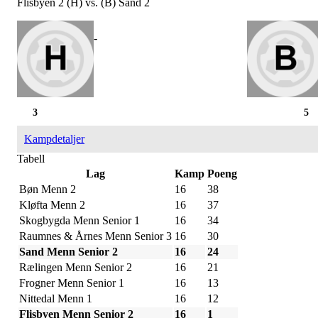
Flisbyen 2 (H) vs. (B) Sand 2
-
3
5
Kampdetaljer
Tabell
Lag
Kamp
Poeng
Bøn Menn 2
16
38
Kløfta Menn 2
16
37
Skogbygda Menn Senior 1
16
34
Raumnes & Årnes Menn Senior 3
16
30
Sand Menn Senior 2
16
24
Rælingen Menn Senior 2
16
21
Frogner Menn Senior 1
16
13
Nittedal Menn 1
16
12
Flisbyen Menn Senior 2
16
1