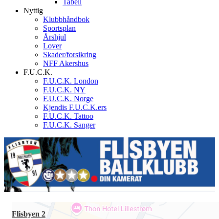
Tabell
Nyttig
Klubbhåndbok
Sportsplan
Årshjul
Lover
Skader/forsikring
NFF Akershus
F.U.C.K.
F.U.C.K. London
F.U.C.K. NY
F.U.C.K. Norge
Kjendis F.U.C.K.ers
F.U.C.K. Tattoo
F.U.C.K. Sanger
Flisbyen 2