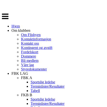
Veksle
navigasjon
Hjem
Om klubben
Om Flisbyen
Kontaktinformasjon
Kontakt oss
Kontingent og avgift
Fordelskort
Dommere
Bli medlem
Våre lag
Styredokumenter
FBK LAG
FBK A
Sportslig ledelse
Terminlister/Resultater
Tabell
FKB B
Sportslig ledelse
Terminlister/Resultater