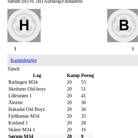
Sørum (H) vs. (B) Aurskog/Finstadbru
-
1
1
Kampdetaljer
Tabell
Lag
Kamp
Poeng
Rælingen M34
20
55
Skedsmo Old-boys
20
51
Lillestrøm 1
20
41
Åkrene
20
36
Hakadal Old Boyz
20
36
Fjellhamar M34
20
35
Kurland 1
20
28
Skårer M34 1
20
16
Sørum M34
20
9