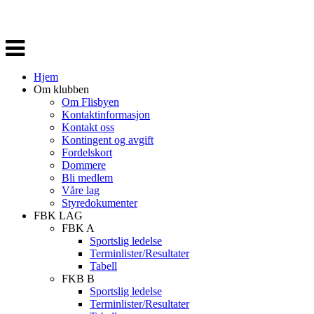
Veksle
navigasjon
Hjem
Om klubben
Om Flisbyen
Kontaktinformasjon
Kontakt oss
Kontingent og avgift
Fordelskort
Dommere
Bli medlem
Våre lag
Styredokumenter
FBK LAG
FBK A
Sportslig ledelse
Terminlister/Resultater
Tabell
FKB B
Sportslig ledelse
Terminlister/Resultater