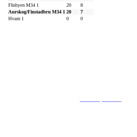
Flisbyen M34 1
20
8
Aurskog/Finstadbru M34 1
20
7
Hvam 1
0
0
Flisbyen Ballklubb
PB 258, 2001 LILLESTRØM
E-post: flisbyen@flisbyenbk.com
© 2016
www.flisbyenbk.com
All Rig