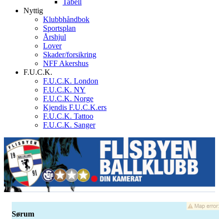
Tabell
Nyttig
Klubbhåndbok
Sportsplan
Årshjul
Lover
Skader/forsikring
NFF Akershus
F.U.C.K.
F.U.C.K. London
F.U.C.K. NY
F.U.C.K. Norge
Kjendis F.U.C.K.ers
F.U.C.K. Tattoo
F.U.C.K. Sanger
Sørum