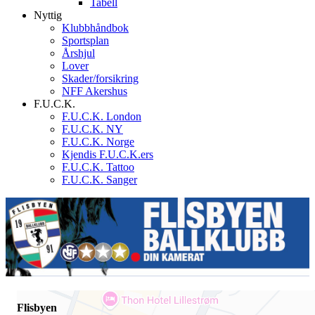
Tabell
Nyttig
Klubbhåndbok
Sportsplan
Årshjul
Lover
Skader/forsikring
NFF Akershus
F.U.C.K.
F.U.C.K. London
F.U.C.K. NY
F.U.C.K. Norge
Kjendis F.U.C.K.ers
F.U.C.K. Tattoo
F.U.C.K. Sanger
Flisbyen