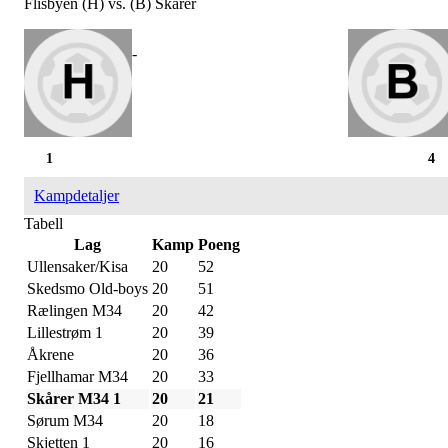
Flisbyen (H) vs. (B) Skårer
-
1
4
Kampdetaljer
Tabell
Lag
Kamp
Poeng
Ullensaker/Kisa
20
52
Skedsmo Old-boys
20
51
Rælingen M34
20
42
Lillestrøm 1
20
39
Åkrene
20
36
Fjellhamar M34
20
33
Skårer M34 1
20
21
Sørum M34
20
18
Skjetten 1
20
16