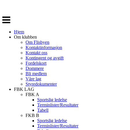
Veksle
navigasjon
Hjem
Om klubben
Om Flisbyen
Kontaktinformasjon
Kontakt oss
Kontingent og avgift
Fordelskort
Dommere
Bli medlem
Våre lag
Styredokumenter
FBK LAG
FBK A
Sportslig ledelse
Terminlister/Resultater
Tabell
FKB B
Sportslig ledelse
Terminlister/Resultater