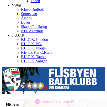
Tabell
Nyttig
Klubbhåndbok
Sportsplan
Årshjul
Lover
Skader/forsikring
NFF Akershus
F.U.C.K.
F.U.C.K. London
F.U.C.K. NY
F.U.C.K. Norge
Kjendis F.U.C.K.ers
F.U.C.K. Tattoo
F.U.C.K. Sanger
Flisbyen