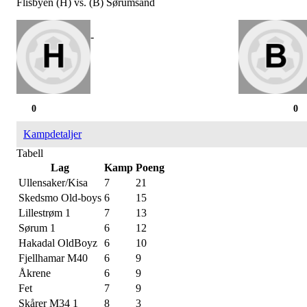
Flisbyen (H) vs. (B) Sørumsand
-
0
0
Kampdetaljer
Tabell
Lag
Kamp
Poeng
Ullensaker/Kisa
7
21
Skedsmo Old-boys
6
15
Lillestrøm 1
7
13
Sørum 1
6
12
Hakadal OldBoyz
6
10
Fjellhamar M40
6
9
Åkrene
6
9
Fet
7
9
Skårer M34 1
8
3