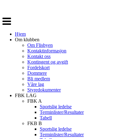
Veksle
navigasjon
Hjem
Om klubben
Om Flisbyen
Kontaktinformasjon
Kontakt oss
Kontingent og avgift
Fordelskort
Dommere
Bli medlem
Våre lag
Styredokumenter
FBK LAG
FBK A
Sportslig ledelse
Terminlister/Resultater
Tabell
FKB B
Sportslig ledelse
Terminlister/Resultater