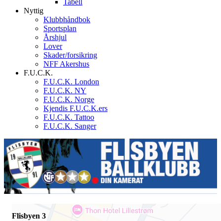
Tabell
Nyttig
Klubbhåndbok
Sportsplan
Årshjul
Lover
Skader/forsikring
NFF Akershus
F.U.C.K.
F.U.C.K. London
F.U.C.K. NY
F.U.C.K. Norge
Kjendis F.U.C.K.ers
F.U.C.K. Tattoo
F.U.C.K. Sanger
Flisbyen 3