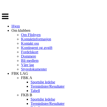
Veksle
navigasjon
Hjem
Om klubben
Om Flisbyen
Kontaktinformasjon
Kontakt oss
Kontingent og avgift
Fordelskort
Dommere
Bli medlem
Våre lag
Styredokumenter
FBK LAG
FBK A
Sportslig ledelse
Terminlister/Resultater
Tabell
FKB B
Sportslig ledelse
Terminlister/Resultater