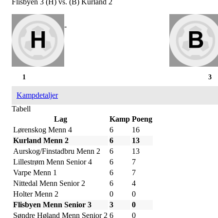
Flisbyen 3 (H) vs. (B) Kurland 2
-
1
3
Kampdetaljer
Tabell
Lag
Kamp
Poeng
Lørenskog Menn 4
6
16
Kurland Menn 2
6
13
Aurskog/Finstadbru Menn 2
6
13
Lillestrøm Menn Senior 4
6
7
Varpe Menn 1
6
7
Nittedal Menn Senior 2
6
4
Holter Menn 2
0
0
Flisbyen Menn Senior 3
3
0
Søndre Høland Menn Senior 2
6
0