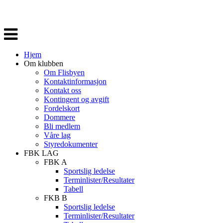
Veksle
navigasjon
Hjem
Om klubben
Om Flisbyen
Kontaktinformasjon
Kontakt oss
Kontingent og avgift
Fordelskort
Dommere
Bli medlem
Våre lag
Styredokumenter
FBK LAG
FBK A
Sportslig ledelse
Terminlister/Resultater
Tabell
FKB B
Sportslig ledelse
Terminlister/Resultater