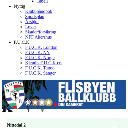
Tabell
Nyttig
Klubbhåndbok
Sportsplan
Årshjul
Lover
Skader/forsikring
NFF Akershus
F.U.C.K.
F.U.C.K. London
F.U.C.K. NY
F.U.C.K. Norge
Kjendis F.U.C.K.ers
F.U.C.K. Tattoo
F.U.C.K. Sanger
Nittedal 2