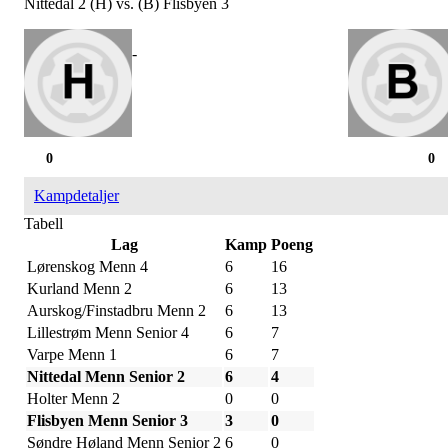
Nittedal 2 (H) vs. (B) Flisbyen 3
-
0
0
Kampdetaljer
Tabell
Lag
Kamp
Poeng
Lørenskog Menn 4
6
16
Kurland Menn 2
6
13
Aurskog/Finstadbru Menn 2
6
13
Lillestrøm Menn Senior 4
6
7
Varpe Menn 1
6
7
Nittedal Menn Senior 2
6
4
Holter Menn 2
0
0
Flisbyen Menn Senior 3
3
0
Søndre Høland Menn Senior 2
6
0