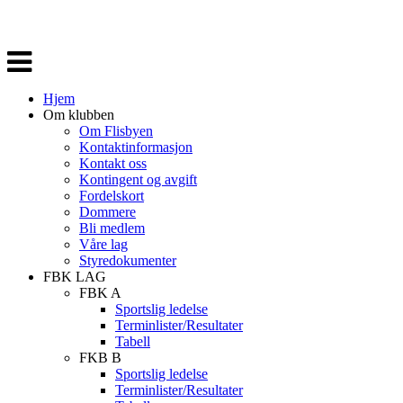
Veksle
navigasjon
Hjem
Om klubben
Om Flisbyen
Kontaktinformasjon
Kontakt oss
Kontingent og avgift
Fordelskort
Dommere
Bli medlem
Våre lag
Styredokumenter
FBK LAG
FBK A
Sportslig ledelse
Terminlister/Resultater
Tabell
FKB B
Sportslig ledelse
Terminlister/Resultater