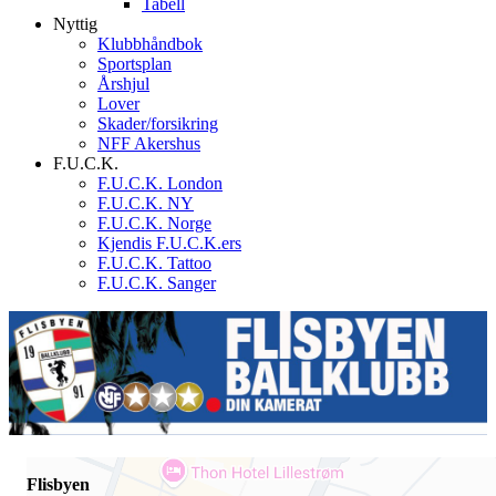
Tabell
Nyttig
Klubbhåndbok
Sportsplan
Årshjul
Lover
Skader/forsikring
NFF Akershus
F.U.C.K.
F.U.C.K. London
F.U.C.K. NY
F.U.C.K. Norge
Kjendis F.U.C.K.ers
F.U.C.K. Tattoo
F.U.C.K. Sanger
Flisbyen