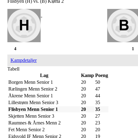
Flisbyen (H) vs. (B) Kløfta 2
-
4
1
Kampdetaljer
Tabell
Lag
Kamp
Poeng
Borgen Menn Senior 1
20
50
Rælingen Menn Senior 2
20
47
Åkrene Menn Senior 1
20
44
Lillestrøm Menn Senior 3
20
35
Flisbyen Menn Senior 1
20
35
Skjetten Menn Senior 3
20
27
Raumnes & Årnes Menn 2
20
23
Fet Menn Senior 2
20
20
Eidsvold IF Menn Senior 2
20
19