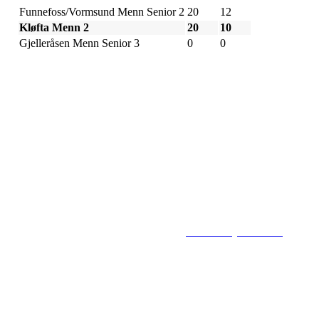
Funnefoss/Vormsund Menn Senior 2
20
12
Kløfta Menn 2
20
10
Gjelleråsen Menn Senior 3
0
0
Flisbyen Ballklubb
PB 258, 2001 LILLESTRØM
E-post: flisbyen@flisbyenbk.com
© 2016
www.flisbyenbk.com
All Rig