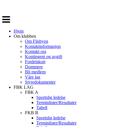
Veksle
navigasjon
Hjem
Om klubben
Om Flisbyen
Kontaktinformasjon
Kontakt oss
Kontingent og avgift
Fordelskort
Dommere
Bli medlem
Våre lag
Styredokumenter
FBK LAG
FBK A
Sportslig ledelse
Terminlister/Resultater
Tabell
FKB B
Sportslig ledelse
Terminlister/Resultater