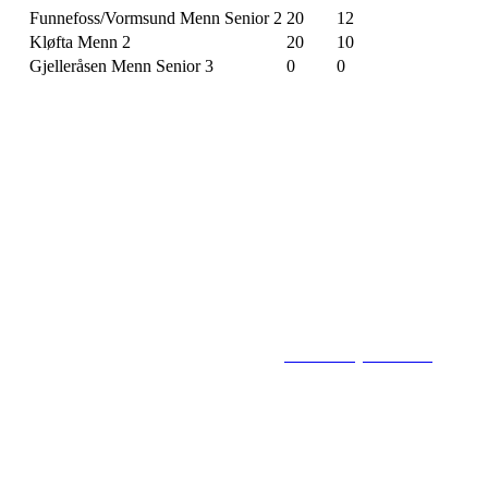
Funnefoss/Vormsund Menn Senior 2
20
12
Kløfta Menn 2
20
10
Gjelleråsen Menn Senior 3
0
0
Flisbyen Ballklubb
PB 258, 2001 LILLESTRØM
E-post: flisbyen@flisbyenbk.com
© 2016
www.flisbyenbk.com
All Rig