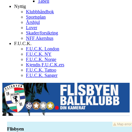
Tabell
Nyttig
Klubbhåndbok
Sportsplan
Årshjul
Lover
Skader/forsikring
NFF Akershus
F.U.C.K.
F.U.C.K. London
F.U.C.K. NY
F.U.C.K. Norge
Kjendis F.U.C.K.ers
F.U.C.K. Tattoo
F.U.C.K. Sanger
Flisbyen