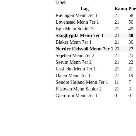
Tabell
Lag
Kamp
Po
Rælingen Menn 7er 1
21
58
Løvenstad Menn 7er 1
21
50
Bøn Menn Senior 3
21
49
Skogbygda Menn 7er 1
21
40
Blaker Menn 7er 1
21
30
Nordre Eidsvoll Menn 7er 1
21
27
Skjetten Menn 7er 2
21
25
Sørum Menn 7er 2
21
22
Jessheim Menn 7er 1
21
21
Dalen Menn 7er 1
21
19
Søndre Høland Menn 7er 1
11
7
Flisbyen Menn Senior 2
21
3
Gjerdrum Menn 7er 1
0
0
Flisbyen Ballklubb
PB 258, 2001 LILLESTRØM