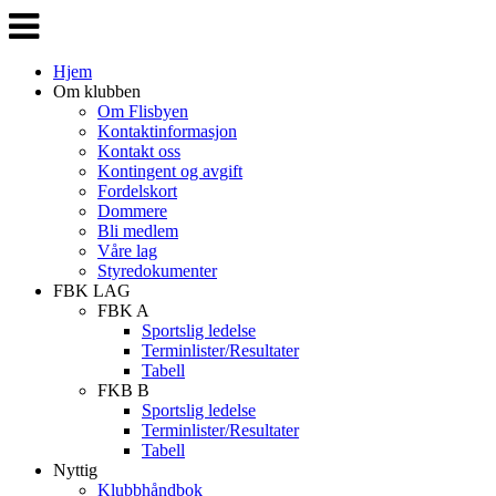
Veksle
navigasjon
Hjem
Om klubben
Om Flisbyen
Kontaktinformasjon
Kontakt oss
Kontingent og avgift
Fordelskort
Dommere
Bli medlem
Våre lag
Styredokumenter
FBK LAG
FBK A
Sportslig ledelse
Terminlister/Resultater
Tabell
FKB B
Sportslig ledelse
Terminlister/Resultater
Tabell
Nyttig
Klubbhåndbok