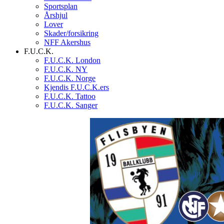
Sportsplan
Årshjul
Lover
Skader/forsikring
NFF Akershus
F.U.C.K.
F.U.C.K. London
F.U.C.K. NY
F.U.C.K. Norge
Kjendis F.U.C.K.ers
F.U.C.K. Tattoo
F.U.C.K. Sanger