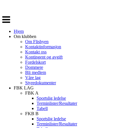
Veksle
navigasjon
Hjem
Om klubben
Om Flisbyen
Kontaktinformasjon
Kontakt oss
Kontingent og avgift
Fordelskort
Dommere
Bli medlem
Våre lag
Styredokumenter
FBK LAG
FBK A
Sportslig ledelse
Terminlister/Resultater
Tabell
FKB B
Sportslig ledelse
Terminlister/Resultater