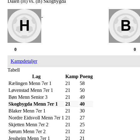
Dalen (H) vs. (B) Skogbygda
-
0
0
Kampdetaljer
Tabell
Lag
Kamp
Poeng
Rælingen Menn 7er 1
21
58
Løvenstad Menn 7er 1
21
50
Bøn Menn Senior 3
21
49
Skogbygda Menn 7er 1
21
40
Blaker Menn 7er 1
21
30
Nordre Eidsvoll Menn 7er 1
21
27
Skjetten Menn 7er 2
21
25
Sørum Menn 7er 2
21
22
Jessheim Menn 7er 1
21
21