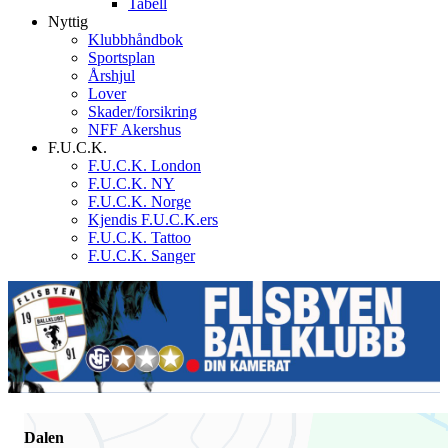
Tabell
Nyttig
Klubbhåndbok
Sportsplan
Årshjul
Lover
Skader/forsikring
NFF Akershus
F.U.C.K.
F.U.C.K. London
F.U.C.K. NY
F.U.C.K. Norge
Kjendis F.U.C.K.ers
F.U.C.K. Tattoo
F.U.C.K. Sanger
Dalen