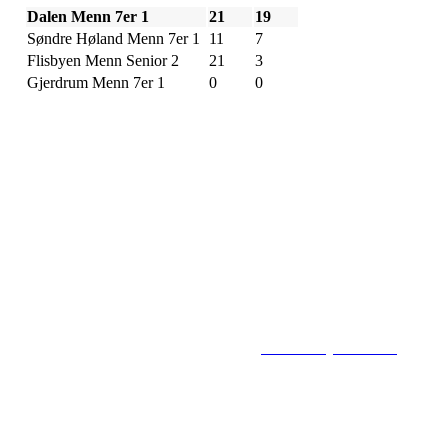
Dalen Menn 7er 1
21
19
Søndre Høland Menn 7er 1
11
7
Flisbyen Menn Senior 2
21
3
Gjerdrum Menn 7er 1
0
0
Flisbyen Ballklubb
PB 258, 2001 LILLESTRØM
E-post: flisbyen@flisbyenbk.com
© 2016
www.flisbyenbk.com
All Rig