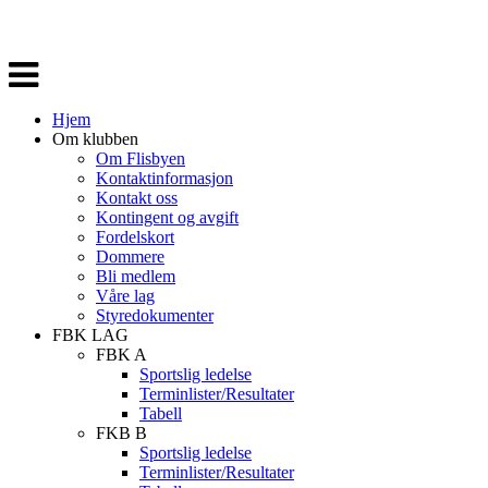
Veksle
navigasjon
Hjem
Om klubben
Om Flisbyen
Kontaktinformasjon
Kontakt oss
Kontingent og avgift
Fordelskort
Dommere
Bli medlem
Våre lag
Styredokumenter
FBK LAG
FBK A
Sportslig ledelse
Terminlister/Resultater
Tabell
FKB B
Sportslig ledelse
Terminlister/Resultater