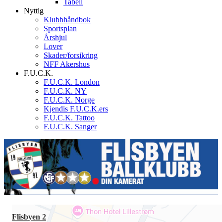
Tabell
Nyttig
Klubbhåndbok
Sportsplan
Årshjul
Lover
Skader/forsikring
NFF Akershus
F.U.C.K.
F.U.C.K. London
F.U.C.K. NY
F.U.C.K. Norge
Kjendis F.U.C.K.ers
F.U.C.K. Tattoo
F.U.C.K. Sanger
Flisbyen 2