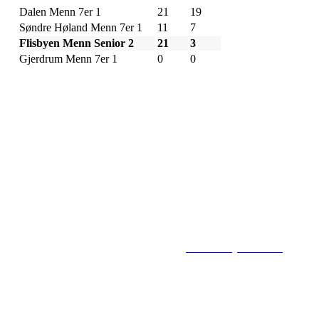
Dalen Menn 7er 1
21
19
Søndre Høland Menn 7er 1
11
7
Flisbyen Menn Senior 2
21
3
Gjerdrum Menn 7er 1
0
0
Flisbyen Ballklubb
PB 258, 2001 LILLESTRØM
E-post: flisbyen@flisbyenbk.com
© 2016
www.flisbyenbk.com
All Rig