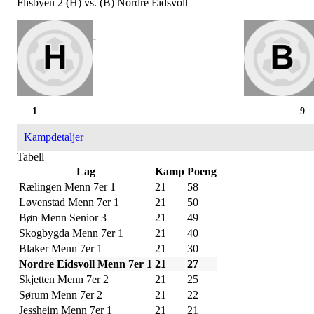
Flisbyen 2 (H) vs. (B) Nordre Eidsvoll
-
1
9
Kampdetaljer
Tabell
Lag
Kamp
Poeng
Rælingen Menn 7er 1
21
58
Løvenstad Menn 7er 1
21
50
Bøn Menn Senior 3
21
49
Skogbygda Menn 7er 1
21
40
Blaker Menn 7er 1
21
30
Nordre Eidsvoll Menn 7er 1
21
27
Skjetten Menn 7er 2
21
25
Sørum Menn 7er 2
21
22
Jessheim Menn 7er 1
21
21