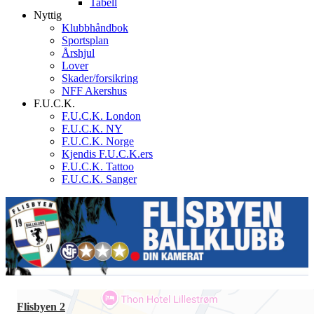
Tabell
Nyttig
Klubbhåndbok
Sportsplan
Årshjul
Lover
Skader/forsikring
NFF Akershus
F.U.C.K.
F.U.C.K. London
F.U.C.K. NY
F.U.C.K. Norge
Kjendis F.U.C.K.ers
F.U.C.K. Tattoo
F.U.C.K. Sanger
Flisbyen 2