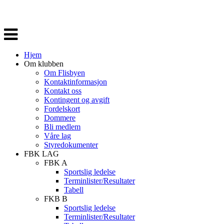
Veksle
navigasjon
Hjem
Om klubben
Om Flisbyen
Kontaktinformasjon
Kontakt oss
Kontingent og avgift
Fordelskort
Dommere
Bli medlem
Våre lag
Styredokumenter
FBK LAG
FBK A
Sportslig ledelse
Terminlister/Resultater
Tabell
FKB B
Sportslig ledelse
Terminlister/Resultater