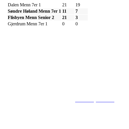
Dalen Menn 7er 1
21
19
Søndre Høland Menn 7er 1
11
7
Flisbyen Menn Senior 2
21
3
Gjerdrum Menn 7er 1
0
0
Flisbyen Ballklubb
PB 258, 2001 LILLESTRØM
E-post: flisbyen@flisbyenbk.com
© 2016
www.flisbyenbk.com
All Rig