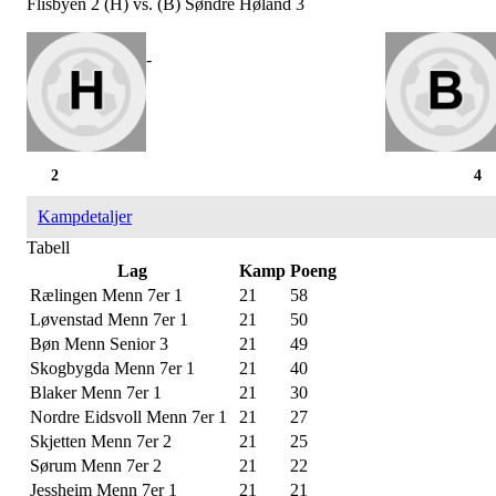
Flisbyen 2 (H) vs. (B) Søndre Høland 3
-
2
4
Kampdetaljer
Tabell
Lag
Kamp
Poeng
Rælingen Menn 7er 1
21
58
Løvenstad Menn 7er 1
21
50
Bøn Menn Senior 3
21
49
Skogbygda Menn 7er 1
21
40
Blaker Menn 7er 1
21
30
Nordre Eidsvoll Menn 7er 1
21
27
Skjetten Menn 7er 2
21
25
Sørum Menn 7er 2
21
22
Jessheim Menn 7er 1
21
21