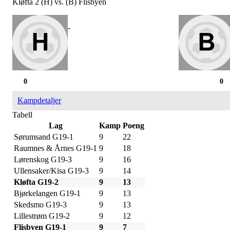
Kløfta 2 (H) vs. (B) Flisbyen
-
0
0
Kampdetaljer
Tabell
Lag
Kamp
Poeng
Sørumsand G19-1
9
22
Raumnes & Årnes G19-1
9
18
Lørenskog G19-3
9
16
Ullensaker/Kisa G19-3
9
14
Kløfta G19-2
9
13
Bjørkelangen G19-1
9
13
Skedsmo G19-3
9
13
Lillestrøm G19-2
9
12
Flisbyen G19-1
9
7