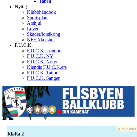
Tabell
Nyttig
Klubbhåndbok
Sportsplan
Årshjul
Lover
Skader/forsikring
NFF Akershus
F.U.C.K.
F.U.C.K. London
F.U.C.K. NY
F.U.C.K. Norge
Kjendis F.U.C.K.ers
F.U.C.K. Tattoo
F.U.C.K. Sanger
Kløfta 2