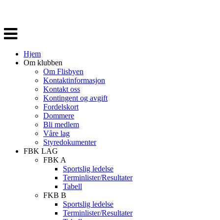
Veksle
navigasjon
Hjem
Om klubben
Om Flisbyen
Kontaktinformasjon
Kontakt oss
Kontingent og avgift
Fordelskort
Dommere
Bli medlem
Våre lag
Styredokumenter
FBK LAG
FBK A
Sportslig ledelse
Terminlister/Resultater
Tabell
FKB B
Sportslig ledelse
Terminlister/Resultater