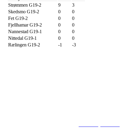
Strømmen G19-2
9
3
Skedsmo G19-2
0
0
Fet G19-2
0
0
Fjellhamar G19-2
0
0
Nannestad G19-1
0
0
Nittedal G19-1
0
0
Rælingen G19-2
-1
-3
Flisbyen Ballklubb
PB 258, 2001 LILLESTRØM
E-post: flisbyen@flisbyenbk.com
© 2016
www.flisbyenbk.com
All Rig