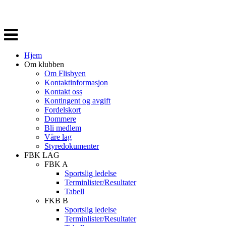
Veksle
navigasjon
Hjem
Om klubben
Om Flisbyen
Kontaktinformasjon
Kontakt oss
Kontingent og avgift
Fordelskort
Dommere
Bli medlem
Våre lag
Styredokumenter
FBK LAG
FBK A
Sportslig ledelse
Terminlister/Resultater
Tabell
FKB B
Sportslig ledelse
Terminlister/Resultater