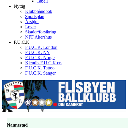
Tabell
Nyttig
Klubbhåndbok
Sportsplan
Årshjul
Lover
Skader/forsikring
NFF Akershus
F.U.C.K.
F.U.C.K. London
F.U.C.K. NY
F.U.C.K. Norge
Kjendis F.U.C.K.ers
F.U.C.K. Tattoo
F.U.C.K. Sanger
Nannestad