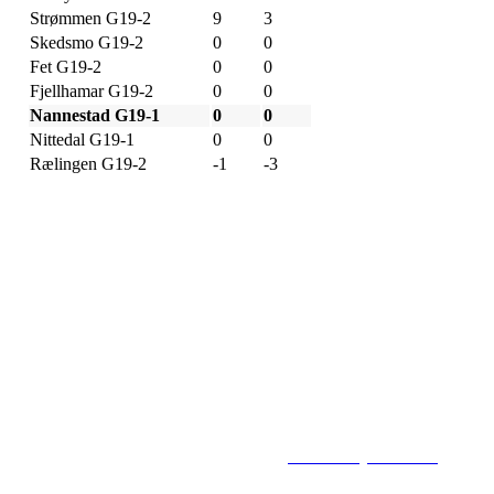
Strømmen G19-2
9
3
Skedsmo G19-2
0
0
Fet G19-2
0
0
Fjellhamar G19-2
0
0
Nannestad G19-1
0
0
Nittedal G19-1
0
0
Rælingen G19-2
-1
-3
Flisbyen Ballklubb
PB 258, 2001 LILLESTRØM
E-post: flisbyen@flisbyenbk.com
© 2016
www.flisbyenbk.com
All Rig