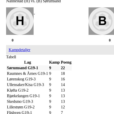
Nannestad (H) vs. (B) Sørumsand
-
0
0
Kampdetaljer
Tabell
Lag
Kamp
Poeng
Sørumsand G19-1
9
22
Raumnes & Årnes G19-1
9
18
Lørenskog G19-3
9
16
Ullensaker/Kisa G19-3
9
14
Kløfta G19-2
9
13
Bjørkelangen G19-1
9
13
Skedsmo G19-3
9
13
Lillestrøm G19-2
9
12
Flisbyen G19-1
9
7