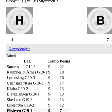
Flisbyen (H) vs. (B) Strømmen 2
-
3
7
Kampdetaljer
Tabell
Lag
Kamp
Poeng
Sørumsand G19-1
9
22
Raumnes & Årnes G19-1
9
18
Lørenskog G19-3
9
16
Ullensaker/Kisa G19-3
9
14
Kløfta G19-2
9
13
Bjørkelangen G19-1
9
13
Skedsmo G19-3
9
13
Lillestrøm G19-2
9
12
Flisbyen G19-1
9
7