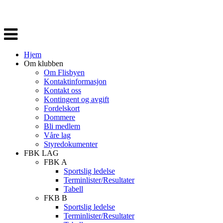
Veksle
navigasjon
Hjem
Om klubben
Om Flisbyen
Kontaktinformasjon
Kontakt oss
Kontingent og avgift
Fordelskort
Dommere
Bli medlem
Våre lag
Styredokumenter
FBK LAG
FBK A
Sportslig ledelse
Terminlister/Resultater
Tabell
FKB B
Sportslig ledelse
Terminlister/Resultater