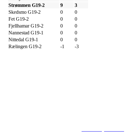
Strømmen G19-2
9
3
Skedsmo G19-2
0
0
Fet G19-2
0
0
Fjellhamar G19-2
0
0
Nannestad G19-1
0
0
Nittedal G19-1
0
0
Rælingen G19-2
-1
-3
Flisbyen Ballklubb
PB 258, 2001 LILLESTRØM
E-post: flisbyen@flisbyenbk.com
© 2016
www.flisbyenbk.com
All Rig