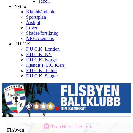
Tabell
Nyttig
Klubbhåndbok
Sportsplan
Årshjul
Lover
Skader/forsikring
NFF Akershus
F.U.C.K.
F.U.C.K. London
F.U.C.K. NY
F.U.C.K. Norge
Kjendis F.U.C.K.ers
F.U.C.K. Tattoo
F.U.C.K. Sanger
Flisbyen