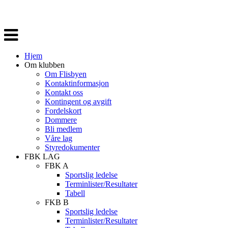
Veksle
navigasjon
Hjem
Om klubben
Om Flisbyen
Kontaktinformasjon
Kontakt oss
Kontingent og avgift
Fordelskort
Dommere
Bli medlem
Våre lag
Styredokumenter
FBK LAG
FBK A
Sportslig ledelse
Terminlister/Resultater
Tabell
FKB B
Sportslig ledelse
Terminlister/Resultater