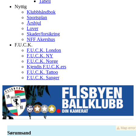
Tabell
Nyttig
Klubbhåndbok
Sportsplan
Årshjul
Lover
Skader/forsikring
NFF Akershus
F.U.C.K.
F.U.C.K. London
F.U.C.K. NY
F.U.C.K. Norge
Kjendis F.U.C.K.ers
F.U.C.K. Tattoo
F.U.C.K. Sanger
Sørumsand