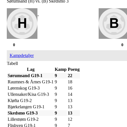
Sørumsand (H) vs. (B) Skedsmo 3
-
0
0
Kampdetaljer
Tabell
Lag
Kamp
Poeng
Sørumsand G19-1
9
22
Raumnes & Årnes G19-1
9
18
Lørenskog G19-3
9
16
Ullensaker/Kisa G19-3
9
14
Kløfta G19-2
9
13
Bjørkelangen G19-1
9
13
Skedsmo G19-3
9
13
Lillestrøm G19-2
9
12
Flisbyen G19-1
9
7