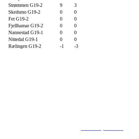
Strømmen G19-2
9
3
Skedsmo G19-2
0
0
Fet G19-2
0
0
Fjellhamar G19-2
0
0
Nannestad G19-1
0
0
Nittedal G19-1
0
0
Rælingen G19-2
-1
-3
Flisbyen Ballklubb
PB 258, 2001 LILLESTRØM
E-post: flisbyen@flisbyenbk.com
© 2016
www.flisbyenbk.com
All Rig