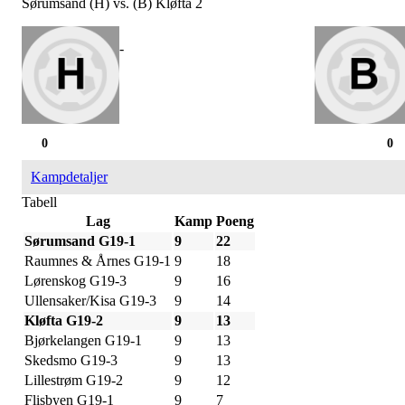
Sørumsand (H) vs. (B) Kløfta 2
-
0
0
Kampdetaljer
Tabell
Lag
Kamp
Poeng
Sørumsand G19-1
9
22
Raumnes & Årnes G19-1
9
18
Lørenskog G19-3
9
16
Ullensaker/Kisa G19-3
9
14
Kløfta G19-2
9
13
Bjørkelangen G19-1
9
13
Skedsmo G19-3
9
13
Lillestrøm G19-2
9
12
Flisbyen G19-1
9
7