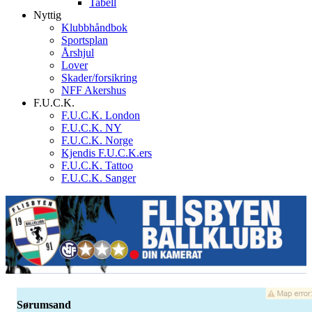
Tabell
Nyttig
Klubbhåndbok
Sportsplan
Årshjul
Lover
Skader/forsikring
NFF Akershus
F.U.C.K.
F.U.C.K. London
F.U.C.K. NY
F.U.C.K. Norge
Kjendis F.U.C.K.ers
F.U.C.K. Tattoo
F.U.C.K. Sanger
Sørumsand