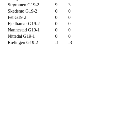
Strømmen G19-2
9
3
Skedsmo G19-2
0
0
Fet G19-2
0
0
Fjellhamar G19-2
0
0
Nannestad G19-1
0
0
Nittedal G19-1
0
0
Rælingen G19-2
-1
-3
Flisbyen Ballklubb
PB 258, 2001 LILLESTRØM
E-post: flisbyen@flisbyenbk.com
© 2016
www.flisbyenbk.com
All Rig