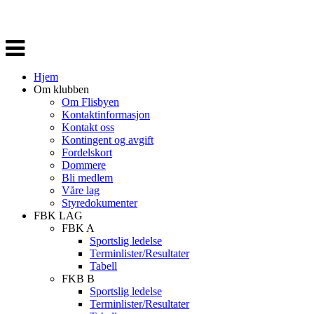
Veksle
navigasjon
Hjem
Om klubben
Om Flisbyen
Kontaktinformasjon
Kontakt oss
Kontingent og avgift
Fordelskort
Dommere
Bli medlem
Våre lag
Styredokumenter
FBK LAG
FBK A
Sportslig ledelse
Terminlister/Resultater
Tabell
FKB B
Sportslig ledelse
Terminlister/Resultater